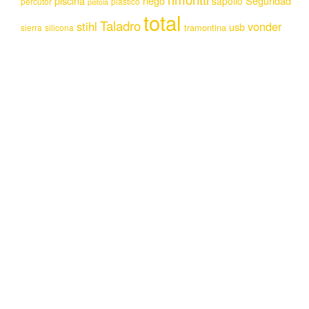
piscina
riego
Seguridad
sapolio
percutor
plastico
pistola
total
Taladro
stihl
vonder
usb
tramontina
sierra
silicona