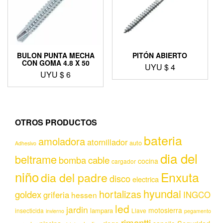
BULON PUNTA MECHA
PITÓN ABIERTO
CON GOMA 4.8 X 50
UYU $
4
UYU $
6
OTROS PRODUCTOS
bateria
amoladora
atornillador
auto
Adhesivo
dia del
beltrame
bomba
cable
cocina
cargador
niño
Enxuta
dia del padre
disco
electrica
hyundai
hortalizas
goldex
griferia
INGCO
hessen
led
jardin
motosierra
lampara
insecticida
Llave
invierno
pegamento
rimontti