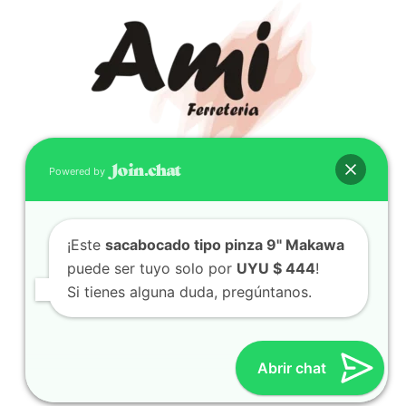
Powered by
CONTACTO
(598) 099 466 212
¡Este
sacabocado tipo pinza 9" Makawa
correo@ferreami.com.uy
puede ser tuyo solo por
UYU $ 444
!
099 466 212
Si tienes alguna duda, pregúntanos.
Facebook
Instagram
Abrir chat
© 2021 – Ferretería AMI – Canelones, Uruguay | Creado
por
Twingo Sudaca
Viajar, Sudamérica en Auto