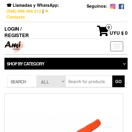
☎ Llamadas y WhatsApp:
Seguínos:
(598) 099 466 212
|
✉
Contacto
0
LOGIN /
UYU $ 0
REGISTER
Toggle
navigati
SHOP BY CATEGORY
GO
SEARCH