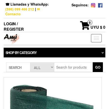
☎ Llamadas y WhatsApp:
Seguínos:
(598) 099 466 212
|
✉
Contacto
0
LOGIN /
UYU $ 0
REGISTER
Toggle
navigati
SHOP BY CATEGORY
GO
SEARCH