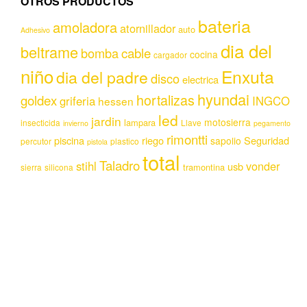
OTROS PRODUCTOS
bateria
amoladora
atornillador
auto
Adhesivo
dia del
beltrame
bomba
cable
cocina
cargador
niño
Enxuta
dia del padre
disco
electrica
hyundai
hortalizas
goldex
griferia
INGCO
hessen
led
jardin
motosierra
lampara
insecticida
Llave
invierno
pegamento
rimontti
piscina
riego
Seguridad
sapolio
percutor
plastico
pistola
total
Taladro
stihl
vonder
usb
tramontina
sierra
silicona