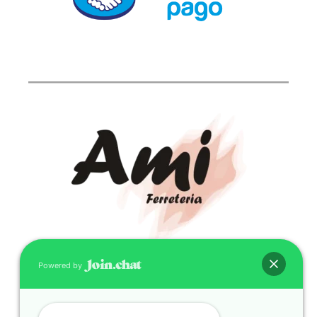
Powered by
CONTACTO
(598) 099 466 212
correo@ferreami.com.uy