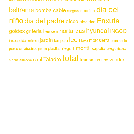
dia del
beltrame
bomba
cable
cocina
cargador
niño
Enxuta
dia del padre
disco
electrica
hyundai
hortalizas
goldex
griferia
INGCO
hessen
led
jardin
motosierra
lampara
insecticida
Llave
invierno
pegamento
rimontti
piscina
riego
Seguridad
sapolio
percutor
plastico
pistola
total
Taladro
stihl
vonder
usb
tramontina
sierra
silicona