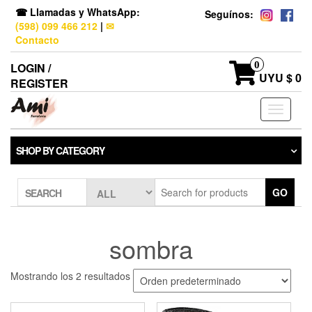
☎ Llamadas y WhatsApp:
Seguínos:
(598) 099 466 212
|
✉
Contacto
0
LOGIN /
UYU $ 0
REGISTER
Toggle
navigati
SHOP BY CATEGORY
GO
SEARCH
sombra
Mostrando los 2 resultados