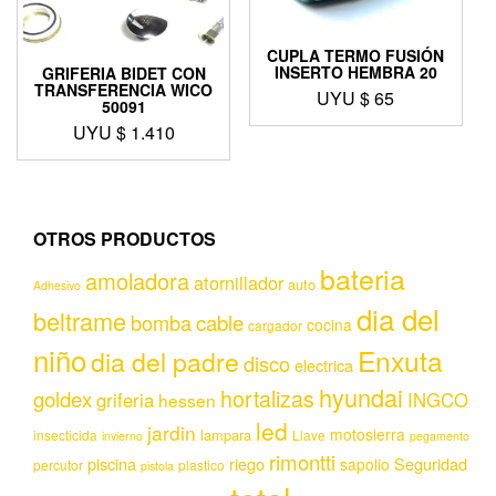
CUPLA TERMO FUSIÓN
INSERTO HEMBRA 20
GRIFERIA BIDET CON
TRANSFERENCIA WICO
UYU $
65
50091
UYU $
1.410
OTROS PRODUCTOS
bateria
amoladora
atornillador
auto
Adhesivo
dia del
beltrame
bomba
cable
cocina
cargador
niño
Enxuta
dia del padre
disco
electrica
hyundai
hortalizas
goldex
griferia
INGCO
hessen
led
jardin
motosierra
lampara
insecticida
Llave
invierno
pegamento
rimontti
piscina
riego
Seguridad
sapolio
percutor
plastico
pistola