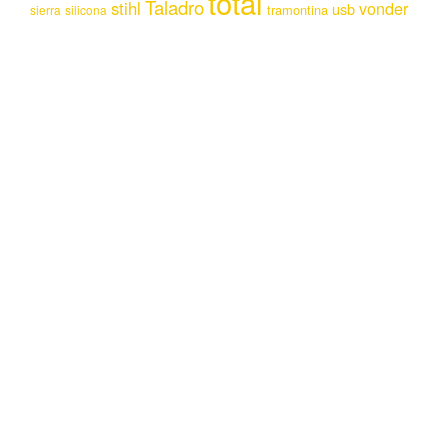
total
Taladro
stihl
vonder
usb
tramontina
sierra
silicona