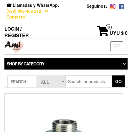
☎ Llamadas y WhatsApp:
Seguínos:
(598) 099 466 212
|
✉
Contacto
0
LOGIN /
UYU $ 0
REGISTER
Toggle
navigati
SHOP BY CATEGORY
GO
SEARCH