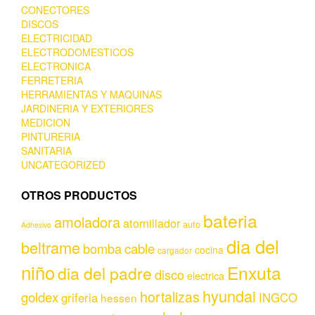
CONECTORES
DISCOS
ELECTRICIDAD
ELECTRODOMESTICOS
ELECTRONICA
FERRETERIA
HERRAMIENTAS Y MAQUINAS
JARDINERIA Y EXTERIORES
MEDICION
PINTURERIA
SANITARIA
UNCATEGORIZED
OTROS PRODUCTOS
bateria
amoladora
atornillador
auto
Adhesivo
dia del
beltrame
bomba
cable
cocina
cargador
niño
Enxuta
dia del padre
disco
electrica
hyundai
hortalizas
goldex
griferia
INGCO
hessen