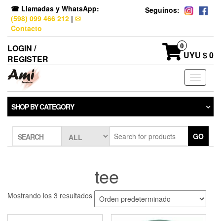
☎ Llamadas y WhatsApp:
Seguínos:
(598) 099 466 212
|
✉
Contacto
0
LOGIN /
UYU $ 0
REGISTER
Toggle
navigati
SHOP BY CATEGORY
GO
SEARCH
tee
Mostrando los 3 resultados