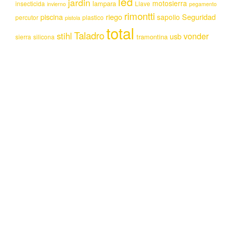
led
jardin
motosierra
lampara
insecticida
Llave
invierno
pegamento
rimontti
piscina
riego
Seguridad
sapolio
percutor
plastico
pistola
total
Taladro
stihl
vonder
usb
tramontina
sierra
silicona