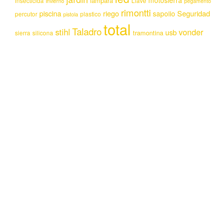
lampara
insecticida
Llave
invierno
pegamento
rimontti
piscina
riego
Seguridad
sapolio
percutor
plastico
pistola
total
Taladro
stihl
vonder
usb
tramontina
sierra
silicona