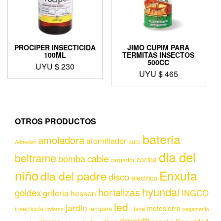
PROCIPER INSECTICIDA
JIMO CUPIM PARA
100ML
TERMITAS INSECTOS
500CC
UYU $
230
UYU $
465
OTROS PRODUCTOS
bateria
amoladora
atornillador
auto
Adhesivo
dia del
beltrame
bomba
cable
cocina
cargador
niño
Enxuta
dia del padre
disco
electrica
hyundai
hortalizas
goldex
griferia
INGCO
hessen
led
jardin
motosierra
lampara
insecticida
Llave
invierno
pegamento
rimontti