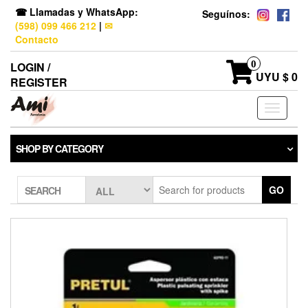
☎ Llamadas y WhatsApp:
Seguínos:
(598) 099 466 212
|
✉
Contacto
0
LOGIN /
UYU $ 0
REGISTER
Toggle
navigati
SHOP BY CATEGORY
GO
SEARCH