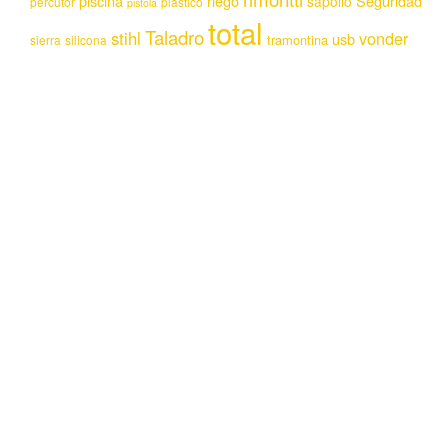
piscina
riego
Seguridad
sapolio
percutor
plastico
pistola
total
Taladro
stihl
vonder
usb
tramontina
sierra
silicona