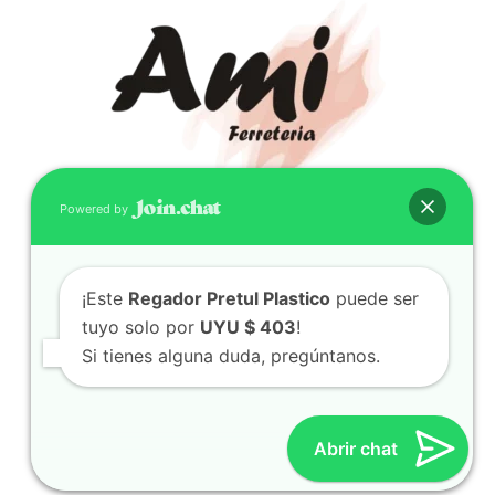
Powered by
CONTACTO
(598) 099 466 212
¡Este
Regador Pretul Plastico
puede ser
correo@ferreami.com.uy
tuyo solo por
UYU $ 403
!
099 466 212
Si tienes alguna duda, pregúntanos.
Facebook
Instagram
Abrir chat
© 2021 – Ferretería AMI – Canelones, Uruguay | Creado
por
Twingo Sudaca
Viajar, Sudamérica en Auto