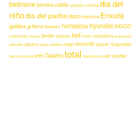
dia del
beltrame
bomba
cable
cocina
cargador
niño
Enxuta
dia del padre
disco
electrica
hyundai
hortalizas
goldex
griferia
INGCO
hessen
led
jardin
motosierra
lampara
insecticida
Llave
invierno
pegamento
rimontti
piscina
riego
Seguridad
sapolio
percutor
plastico
pistola
total
Taladro
stihl
vonder
usb
tramontina
sierra
silicona