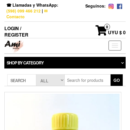
☎ Llamadas y WhatsApp:
Seguínos:
(598) 099 466 212
|
✉
Contacto
0
LOGIN /
UYU $ 0
REGISTER
Toggle
navigati
SHOP BY CATEGORY
GO
SEARCH