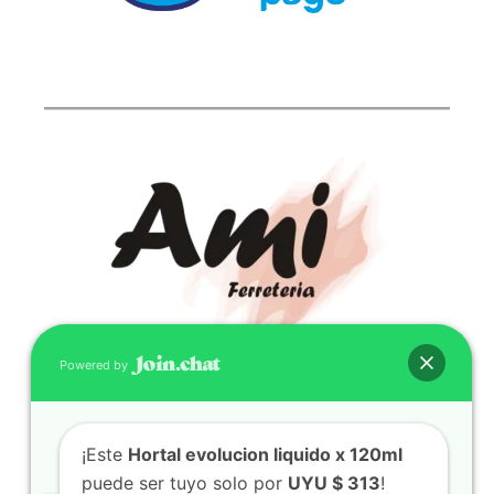
Powered by
CONTACTO
(598) 099 466 212
¡Este
Hortal evolucion liquido x 120ml
correo@ferreami.com.uy
puede ser tuyo solo por
UYU $ 313
!