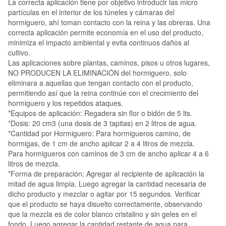
La correcta aplicación tiene por objetivo introducir las micro
partículas en el interior de los túneles y cámaras del
hormiguero, ahí toman contacto con la reina y las obreras. Una
correcta aplicación permite economía en el uso del producto,
minimiza el impacto ambiental y evita continuos daños al
cultivo.
Las aplicaciones sobre plantas, caminos, pisos u otros lugares,
NO PRODUCEN LA ELIMINACIÓN del hormiguero, solo
eliminara a aquellas que tengan contacto con el producto,
permitiendo así que la reina continúe con el crecimiento del
hormiguero y los repetidos ataques.
*Equipos de aplicación: Regadera sin flor o bidón de 5 lts.
*Dosis: 20 cm3 (una dosis de 3 tapitas) en 2 litros de agua.
*Cantidad por Hormiguero: Para hormigueros camino, de
hormigas, de 1 cm de ancho aplicar 2 a 4 litros de mezcla.
Para hormigueros con caminos de 3 cm de ancho aplicar 4 a 6
litros de mezcla.
*Forma de preparación: Agregar al recipiente de aplicación la
mitad de agua limpia. Luego agregar la cantidad necesaria de
dicho producto y mezclar o agitar por 15 segundos. Verificar
que el producto se haya disuelto correctamente, observando
que la mezcla es de color blanco cristalino y sin geles en el
fondo. Luego agregar la cantidad restante de agua para