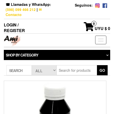
☎ Llamadas y WhatsApp:
Seguínos:
(598) 099 466 212
|
✉
Contacto
0
LOGIN /
UYU $ 0
REGISTER
Toggle
navigati
SHOP BY CATEGORY
GO
SEARCH