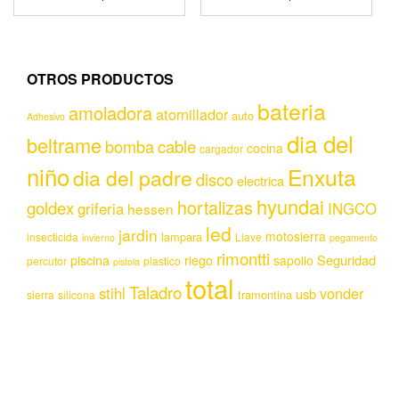
OTROS PRODUCTOS
bateria
amoladora
atornillador
auto
Adhesivo
dia del
beltrame
bomba
cable
cocina
cargador
niño
Enxuta
dia del padre
disco
electrica
hyundai
hortalizas
goldex
griferia
INGCO
hessen
led
jardin
motosierra
lampara
insecticida
Llave
invierno
pegamento
rimontti
piscina
riego
Seguridad
sapolio
percutor
plastico
pistola
total
Taladro
stihl
vonder
usb
tramontina
sierra
silicona