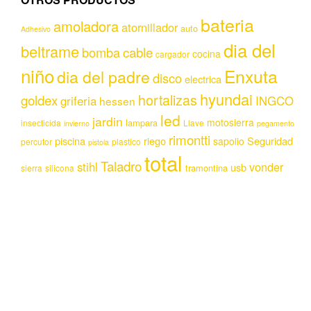
bateria
amoladora
atornillador
auto
Adhesivo
dia del
beltrame
bomba
cable
cocina
cargador
niño
Enxuta
dia del padre
disco
electrica
hyundai
hortalizas
goldex
griferia
INGCO
hessen
led
jardin
motosierra
lampara
insecticida
Llave
invierno
pegamento
rimontti
piscina
riego
Seguridad
sapolio
percutor
plastico
pistola
total
Taladro
stihl
vonder
usb
tramontina
sierra
silicona