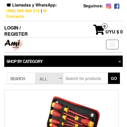
☎ Llamadas y WhatsApp:
Seguínos:
(598) 099 466 212
|
✉
Contacto
0
LOGIN /
UYU $ 0
REGISTER
Toggle
navigati
SHOP BY CATEGORY
GO
SEARCH