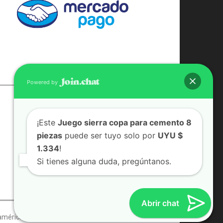
Powered by
CONTACTO
¡Este
Juego sierra copa para cemento 8
(598) 099 466 212
piezas
puede ser tuyo solo por
UYU $
correo@ferreami.com.uy
1.334
!
099 466 212
Facebook
Si tienes alguna duda, pregúntanos.
Instagram
Abrir chat
américa en Auto