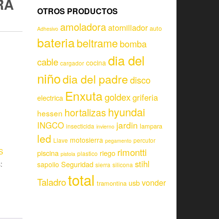
RA
OTROS PRODUCTOS
amoladora
atornillador
auto
Adhesivo
bateria
beltrame
bomba
dia del
cable
cocina
cargador
niño
dia del padre
disco
Enxuta
goldex
griferia
electrica
hyundai
hortalizas
hessen
jardin
INGCO
lampara
insecticida
invierno
led
motosierra
Llave
percutor
pegamento
rimontti
S
piscina
riego
plastico
pistola
stihl
:
Seguridad
sapolio
sierra
silicona
total
Taladro
vonder
usb
tramontina