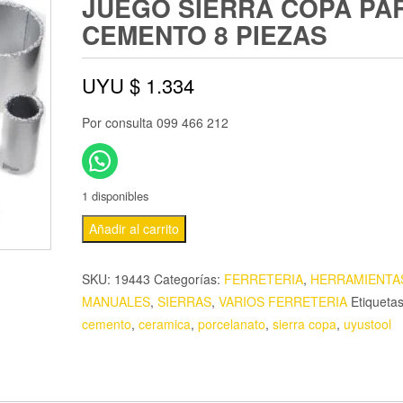
JUEGO SIERRA COPA PA
CEMENTO 8 PIEZAS
UYU $
1.334
Por consulta 099 466 212
1 disponibles
Añadir al carrito
SKU:
19443
Categorías:
FERRETERIA
,
HERRAMIENTA
MANUALES
,
SIERRAS
,
VARIOS FERRETERIA
Etiquetas
cemento
,
ceramica
,
porcelanato
,
sierra copa
,
uyustool