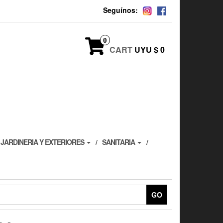
Seguínos:
0
CART
UYU $ 0
JARDINERIA Y EXTERIORES
SANITARIA
GO