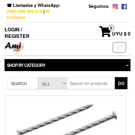
☎ Llamadas y WhatsApp:
Seguínos:
(598) 099 466 212
|
✉
Contacto
0
LOGIN /
UYU $ 0
REGISTER
Toggle
navigati
SHOP BY CATEGORY
GO
SEARCH