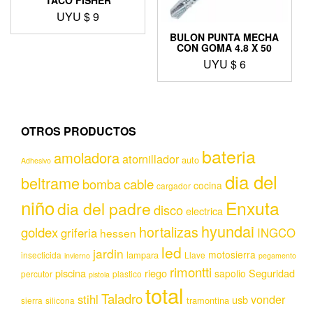
UYU $
9
BULON PUNTA MECHA
CON GOMA 4.8 X 50
UYU $
6
OTROS PRODUCTOS
bateria
amoladora
atornillador
auto
Adhesivo
dia del
beltrame
bomba
cable
cocina
cargador
niño
Enxuta
dia del padre
disco
electrica
hyundai
hortalizas
goldex
griferia
INGCO
hessen
led
jardin
motosierra
lampara
insecticida
Llave
invierno
pegamento
rimontti
piscina
riego
Seguridad
sapolio
percutor
plastico
pistola
total
Taladro
stihl
vonder
usb
tramontina
sierra
silicona