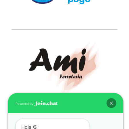
Powered by
CONTACTO
(598) 099 466 212
correo@ferreami.com.uy
Hola 👋