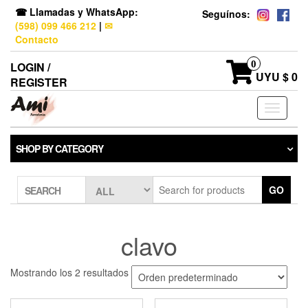
☎ Llamadas y WhatsApp:
Seguínos:
(598) 099 466 212
|
✉
Contacto
0
LOGIN /
UYU $ 0
REGISTER
Toggle
navigati
SHOP BY CATEGORY
GO
SEARCH
clavo
Mostrando los 2 resultados