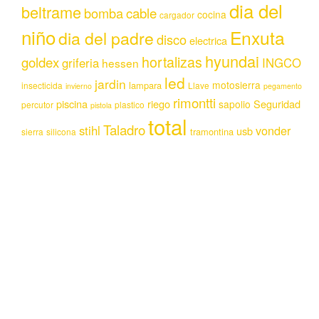
dia del
beltrame
bomba
cable
cocina
cargador
niño
Enxuta
dia del padre
disco
electrica
hyundai
hortalizas
goldex
griferia
INGCO
hessen
led
jardin
motosierra
lampara
insecticida
Llave
invierno
pegamento
rimontti
piscina
riego
Seguridad
sapolio
percutor
plastico
pistola
total
Taladro
stihl
vonder
usb
tramontina
sierra
silicona