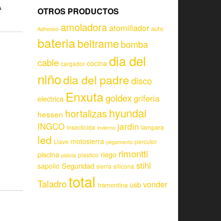
A
OTROS PRODUCTOS
amoladora
atornillador
auto
Adhesivo
bateria
beltrame
bomba
dia del
cable
cocina
cargador
niño
dia del padre
disco
Enxuta
goldex
griferia
electrica
hyundai
hortalizas
hessen
jardin
INGCO
lampara
insecticida
invierno
led
motosierra
Llave
percutor
pegamento
rimontti
piscina
riego
plastico
pistola
stihl
Seguridad
sapolio
sierra
silicona
total
Taladro
vonder
usb
tramontina