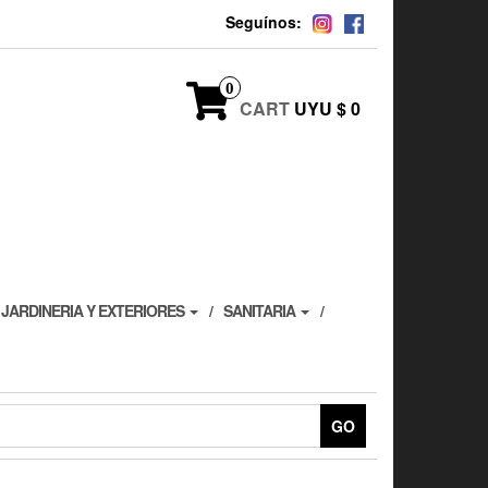
Seguínos:
0
CART
UYU $ 0
JARDINERIA Y EXTERIORES
SANITARIA
GO