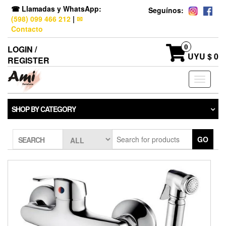
☎ Llamadas y WhatsApp:
Seguínos:
(598) 099 466 212
|
✉
Contacto
0
LOGIN /
UYU $ 0
REGISTER
Toggle
navigati
SHOP BY CATEGORY
GO
SEARCH