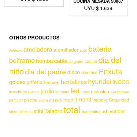
COCINA MESADA 50067
UYU $
1.639
OTROS PRODUCTOS
bateria
amoladora
atornillador
auto
Adhesivo
dia del
beltrame
bomba
cable
cocina
cargador
niño
Enxuta
dia del padre
disco
electrica
hyundai
hortalizas
goldex
griferia
INGCO
hessen
led
jardin
motosierra
lampara
insecticida
Llave
invierno
pegamento
rimontti
piscina
riego
Seguridad
sapolio
percutor
plastico
pistola
total
Taladro
stihl
vonder
usb
tramontina
sierra
silicona