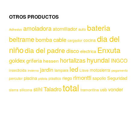
OTROS PRODUCTOS
bateria
amoladora
atornillador
auto
Adhesivo
dia del
beltrame
bomba
cable
cocina
cargador
niño
Enxuta
dia del padre
disco
electrica
hyundai
hortalizas
goldex
griferia
INGCO
hessen
led
jardin
motosierra
lampara
insecticida
Llave
invierno
pegamento
rimontti
piscina
riego
Seguridad
sapolio
percutor
plastico
pistola
total
Taladro
stihl
vonder
usb
tramontina
sierra
silicona