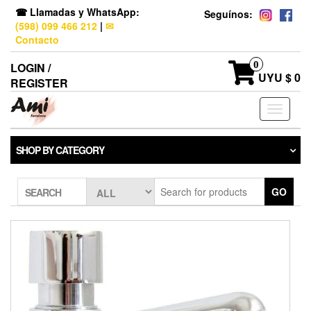
☎ Llamadas y WhatsApp:
Seguínos:
(598) 099 466 212
|
✉
Contacto
0
LOGIN /
UYU $ 0
REGISTER
Toggle
navigati
SHOP BY CATEGORY
GO
SEARCH