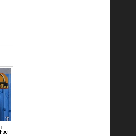
T
°30