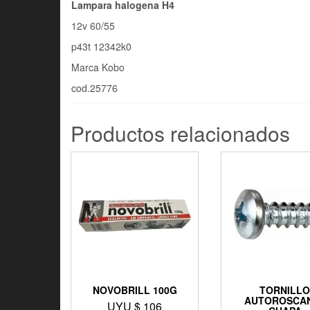
Lampara halogena H4
12v 60/55
p43t 12342k0
Marca Kobo
cod.25776
Productos relacionados
NOVOBRILL 100G
TORNILL
AUTOROSCA
UYU $
106