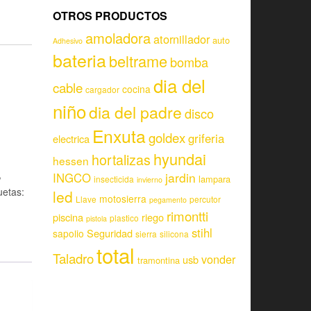
OTROS PRODUCTOS
amoladora
atornillador
auto
Adhesivo
bateria
beltrame
bomba
dia del
cable
cocina
cargador
niño
dia del padre
disco
Enxuta
goldex
griferia
electrica
hyundai
hortalizas
hessen
,
jardin
INGCO
lampara
insecticida
invierno
uetas:
led
motosierra
Llave
percutor
pegamento
rimontti
piscina
riego
plastico
pistola
stihl
Seguridad
sapolio
sierra
silicona
total
Taladro
vonder
usb
tramontina