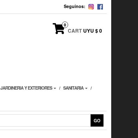
Seguínos:
0
CART
UYU $ 0
JARDINERIA Y EXTERIORES
SANITARIA
GO