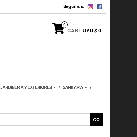
Seguínos:
0
CART
UYU $ 0
JARDINERIA Y EXTERIORES
SANITARIA
GO