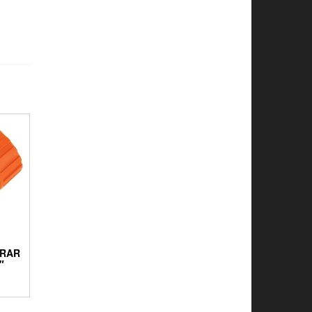
ARAR
″