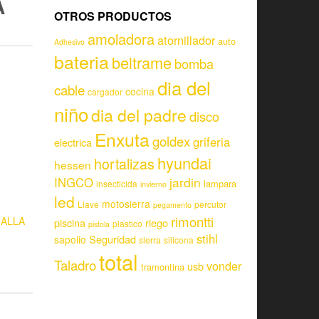
A
OTROS PRODUCTOS
amoladora
atornillador
auto
Adhesivo
bateria
beltrame
bomba
dia del
cable
cocina
cargador
niño
dia del padre
disco
Enxuta
goldex
griferia
electrica
hyundai
hortalizas
hessen
jardin
INGCO
lampara
insecticida
invierno
led
motosierra
Llave
percutor
pegamento
rimontti
ALLA
piscina
riego
plastico
pistola
stihl
Seguridad
sapolio
sierra
silicona
total
Taladro
vonder
usb
tramontina