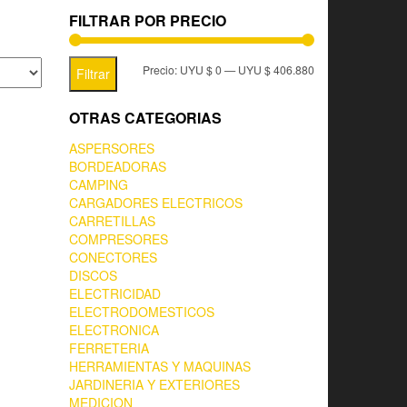
FILTRAR POR PRECIO
Precio:
UYU $ 0
—
UYU $ 406.880
Filtrar
OTRAS CATEGORIAS
ASPERSORES
BORDEADORAS
CAMPING
CARGADORES ELECTRICOS
CARRETILLAS
COMPRESORES
CONECTORES
DISCOS
ELECTRICIDAD
ELECTRODOMESTICOS
ELECTRONICA
FERRETERIA
HERRAMIENTAS Y MAQUINAS
JARDINERIA Y EXTERIORES
MEDICION