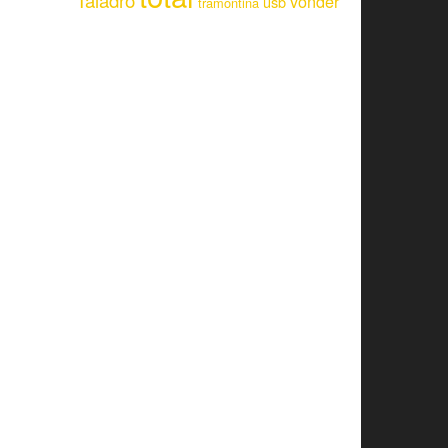
Taladro
vonder
usb
tramontina