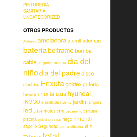
PINTURERIA
SANITARIA
UNCATEGORIZED
OTROS PRODUCTOS
amoladora
atornillador
auto
Adhesivo
bateria
beltrame
bomba
dia del
cable
cocina
cargador
niño
dia del padre
disco
Enxuta
goldex
griferia
electrica
hyundai
hortalizas
hessen
jardin
INGCO
lampara
insecticida
invierno
led
motosierra
Llave
percutor
pegamento
rimontti
piscina
riego
plastico
pistola
stihl
Seguridad
sapolio
sierra
silicona
total