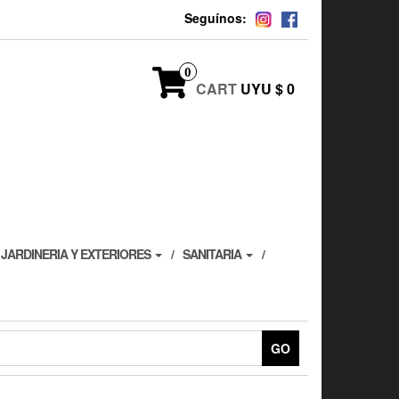
Seguínos:
0
CART
UYU $ 0
JARDINERIA Y EXTERIORES
SANITARIA
GO