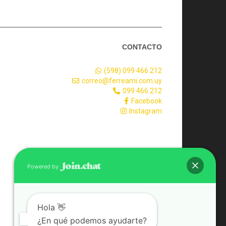
CONTACTO
(598) 099 466 212
correo@ferreami.com.uy
099 466 212
Facebook
Instagram
Powered by
Hola 👋
¿En qué podemos ayudarte?