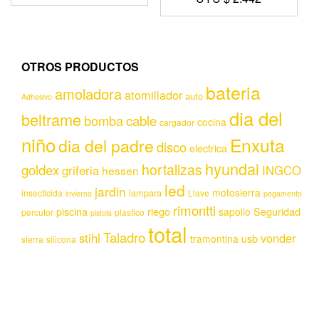
OTROS PRODUCTOS
bateria
amoladora
atornillador
auto
Adhesivo
dia del
beltrame
bomba
cable
cocina
cargador
niño
Enxuta
dia del padre
disco
electrica
hyundai
hortalizas
goldex
griferia
INGCO
hessen
led
jardin
motosierra
lampara
insecticida
Llave
invierno
pegamento
rimontti
piscina
riego
Seguridad
sapolio
percutor
plastico
pistola
total
Taladro
stihl
vonder
usb
tramontina
sierra
silicona