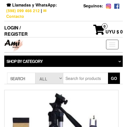
☎ Llamadas y WhatsApp:
Seguínos:
(598) 099 466 212
|
✉
Contacto
0
LOGIN /
UYU $ 0
REGISTER
Toggle
navigati
SHOP BY CATEGORY
GO
SEARCH