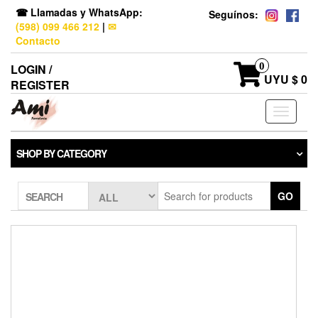
☎ Llamadas y WhatsApp:
Seguínos:
(598) 099 466 212
|
✉
Contacto
0
LOGIN /
UYU $ 0
REGISTER
Toggle
navigati
SHOP BY CATEGORY
GO
SEARCH