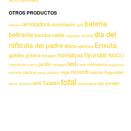
MOTOSIERRAS
OTROS PRODUCTOS
bateria
amoladora
atornillador
auto
Adhesivo
dia del
beltrame
bomba
cable
cocina
cargador
niño
Enxuta
dia del padre
disco
electrica
hyundai
hortalizas
goldex
griferia
INGCO
hessen
led
jardin
motosierra
lampara
insecticida
Llave
invierno
pegamento
rimontti
piscina
riego
Seguridad
sapolio
percutor
plastico
pistola
total
Taladro
stihl
vonder
usb
tramontina
sierra
silicona