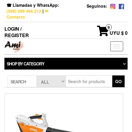
☎ Llamadas y WhatsApp:
Seguínos:
(598) 099 466 212
|
✉
Contacto
0
LOGIN /
UYU $ 0
REGISTER
Toggle
navigati
SHOP BY CATEGORY
GO
SEARCH