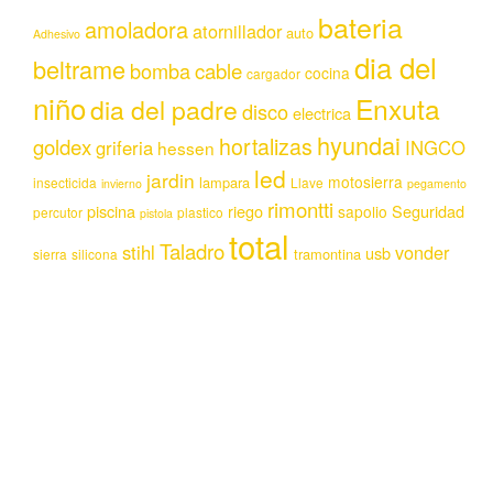
bateria
amoladora
atornillador
auto
Adhesivo
dia del
beltrame
bomba
cable
cocina
cargador
niño
Enxuta
dia del padre
disco
electrica
hyundai
hortalizas
goldex
griferia
INGCO
hessen
led
jardin
motosierra
lampara
insecticida
Llave
invierno
pegamento
rimontti
piscina
riego
Seguridad
sapolio
percutor
plastico
pistola
total
Taladro
stihl
vonder
usb
tramontina
sierra
silicona