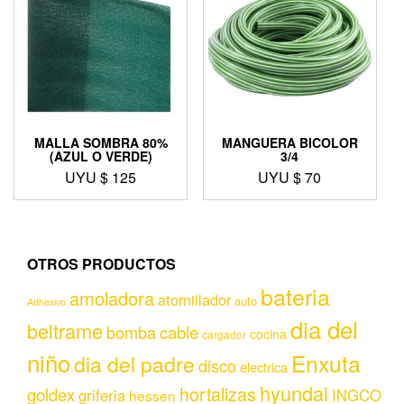
MALLA SOMBRA 80%
MANGUERA BICOLOR
(AZUL O VERDE)
3/4
UYU $
125
UYU $
70
OTROS PRODUCTOS
bateria
amoladora
atornillador
auto
Adhesivo
dia del
beltrame
bomba
cable
cocina
cargador
niño
Enxuta
dia del padre
disco
electrica
hyundai
hortalizas
goldex
griferia
INGCO
hessen