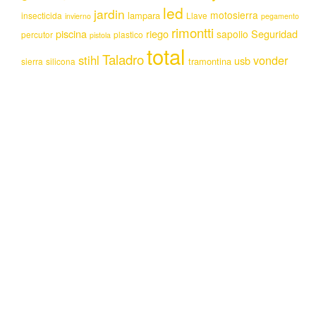
led
jardin
motosierra
lampara
insecticida
Llave
invierno
pegamento
rimontti
piscina
riego
Seguridad
sapolio
percutor
plastico
pistola
total
Taladro
stihl
vonder
usb
tramontina
sierra
silicona