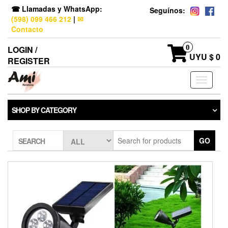
☎ Llamadas y WhatsApp:
Seguínos:
(598) 099 466 212
|
✉
Contacto
0
LOGIN /
UYU $ 0
REGISTER
Toggle
navigati
SHOP BY CATEGORY
GO
SEARCH