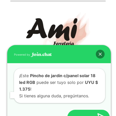
Powered by
CONTACTO
¡Este
Pincho de jardin c/panel solar 18
(598) 099 466 212
led RGB
puede ser tuyo solo por
UYU $
correo@ferreami.com.uy
1.375
!
099 466 212
Si tienes alguna duda, pregúntanos.
Facebook
Instagram