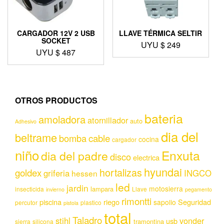
CARGADOR 12V 2 USB
LLAVE TÉRMICA SELTIR
SOCKET
UYU $
249
UYU $
487
OTROS PRODUCTOS
bateria
amoladora
atornillador
auto
Adhesivo
dia del
beltrame
bomba
cable
cocina
cargador
niño
Enxuta
dia del padre
disco
electrica
hyundai
hortalizas
goldex
griferia
INGCO
hessen
led
jardin
motosierra
lampara
insecticida
Llave
invierno
pegamento
rimontti
piscina
riego
Seguridad
sapolio
percutor
plastico
pistola
total
Taladro
stihl
vonder
usb
tramontina
sierra
silicona