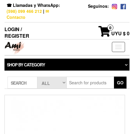
☎ Llamadas y WhatsApp:
Seguínos:
(598) 099 466 212
|
✉
Contacto
0
LOGIN /
UYU $ 0
REGISTER
Toggle
navigati
SHOP BY CATEGORY
GO
SEARCH