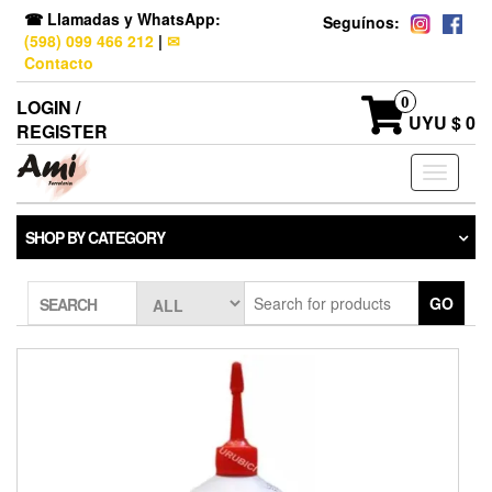
☎ Llamadas y WhatsApp:
Seguínos:
(598) 099 466 212
|
✉
Contacto
0
LOGIN /
UYU $ 0
REGISTER
Toggle
navigati
SHOP BY CATEGORY
GO
SEARCH