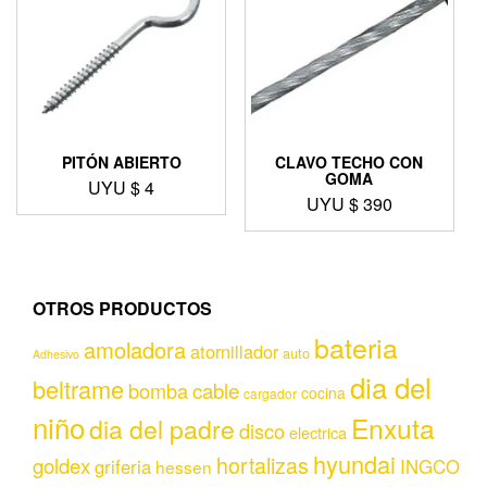
PITÓN ABIERTO
CLAVO TECHO CON
GOMA
UYU $
4
UYU $
390
OTROS PRODUCTOS
bateria
amoladora
atornillador
auto
Adhesivo
dia del
beltrame
bomba
cable
cocina
cargador
niño
Enxuta
dia del padre
disco
electrica
hyundai
hortalizas
goldex
griferia
INGCO
hessen