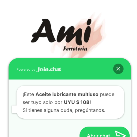
Powered by
CONTACTO
(598) 099 466 212
¡Este
Aceite lubricante multiuso
puede
correo@ferreami.com.uy
ser tuyo solo por
UYU $ 108
!
099 466 212
Si tienes alguna duda, pregúntanos.
Facebook
Instagram
Abrir chat