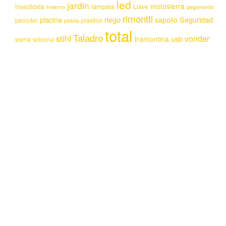
led
jardin
motosierra
lampara
insecticida
Llave
invierno
pegamento
rimontti
piscina
riego
Seguridad
sapolio
percutor
plastico
pistola
total
Taladro
stihl
vonder
usb
tramontina
sierra
silicona