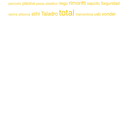
rimontti
piscina
riego
Seguridad
sapolio
percutor
plastico
pistola
total
Taladro
stihl
vonder
usb
tramontina
sierra
silicona