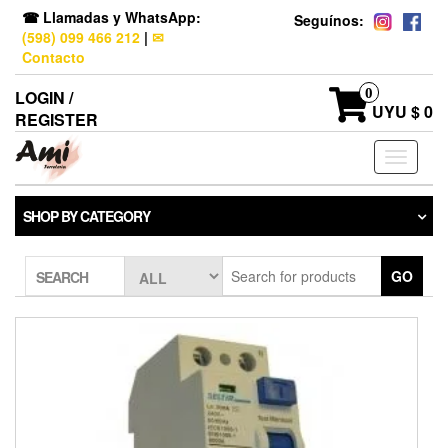
☎ Llamadas y WhatsApp:
Seguínos:
(598) 099 466 212
|
✉
Contacto
0
LOGIN /
UYU $ 0
REGISTER
Toggle
navigati
SHOP BY CATEGORY
GO
SEARCH