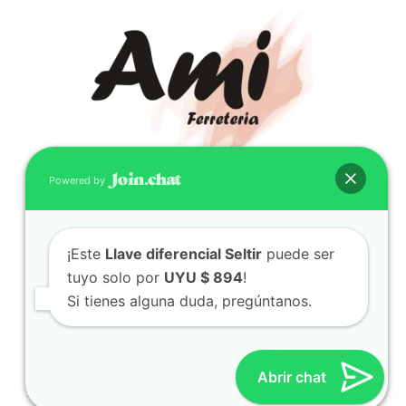
Powered by
CONTACTO
(598) 099 466 212
¡Este
Llave diferencial Seltir
puede ser
correo@ferreami.com.uy
tuyo solo por
UYU $ 894
!
099 466 212
Si tienes alguna duda, pregúntanos.
Facebook
Instagram
Abrir chat
© 2021 – Ferretería AMI – Canelones, Uruguay | Creado
por
Twingo Sudaca
Viajar, Sudamérica en Auto