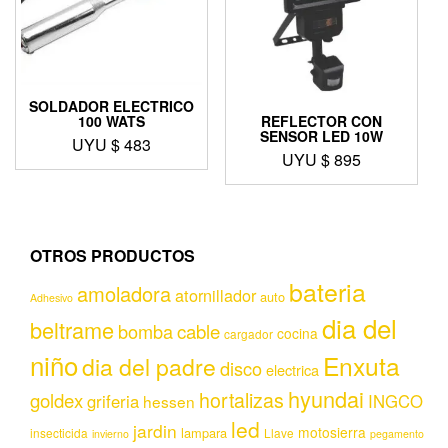
SOLDADOR ELECTRICO
REFLECTOR CON
100 WATS
SENSOR LED 10W
UYU $
483
UYU $
895
OTROS PRODUCTOS
bateria
amoladora
atornillador
auto
Adhesivo
dia del
beltrame
bomba
cable
cocina
cargador
niño
Enxuta
dia del padre
disco
electrica
hyundai
hortalizas
goldex
griferia
INGCO
hessen
led
jardin
motosierra
lampara
insecticida
Llave
invierno
pegamento