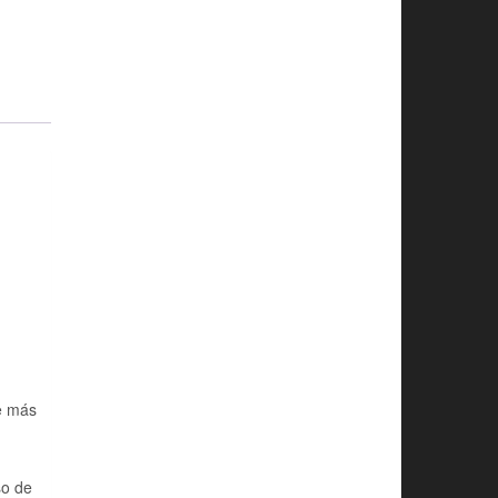
de más
so de