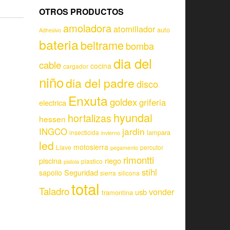
OTROS PRODUCTOS
amoladora
atornillador
auto
Adhesivo
bateria
beltrame
bomba
dia del
cable
cocina
cargador
niño
dia del padre
disco
Enxuta
goldex
griferia
electrica
hyundai
hortalizas
hessen
jardin
INGCO
lampara
insecticida
invierno
led
motosierra
Llave
percutor
pegamento
rimontti
piscina
riego
plastico
pistola
stihl
Seguridad
sapolio
sierra
silicona
total
Taladro
vonder
usb
tramontina