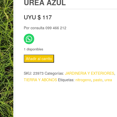
UREA AZUL
UYU $
117
Por consulta 099 466 212
1 disponibles
Añadir al carrito
SKU:
23973
Categorías:
JARDINERIA Y EXTERIORES
,
TIERRA Y ABONOS
Etiquetas:
nitrogeno
,
pasto
,
urea