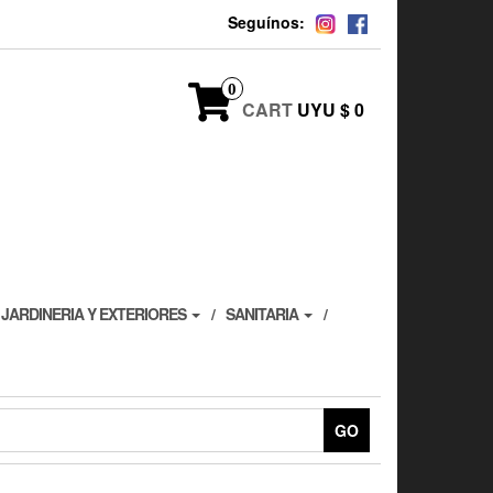
Seguínos:
0
CART
UYU $ 0
JARDINERIA Y EXTERIORES
SANITARIA
GO