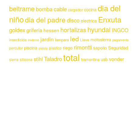
dia del
beltrame
bomba
cable
cocina
cargador
niño
Enxuta
dia del padre
disco
electrica
hyundai
hortalizas
goldex
griferia
INGCO
hessen
led
jardin
motosierra
lampara
insecticida
Llave
invierno
pegamento
rimontti
piscina
riego
Seguridad
sapolio
percutor
plastico
pistola
total
Taladro
stihl
vonder
usb
tramontina
sierra
silicona