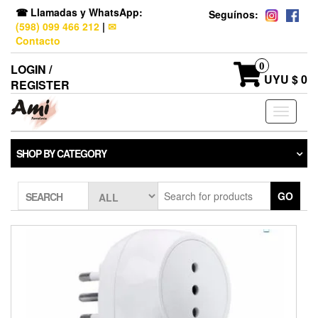
☎ Llamadas y WhatsApp:
Seguínos:
(598) 099 466 212
|
✉
Contacto
0
LOGIN /
UYU $ 0
REGISTER
Toggle
navigati
SHOP BY CATEGORY
GO
SEARCH