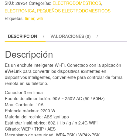
SKU:
26954
Categorías:
ELECTRODOMESTICOS
,
ELECTRONICA
,
PEQUEÑOS ELECTRODOMESTICOS
Etiquetas:
timer
,
wifi
DESCRIPCIÓN
VALORACIONES (0)
Descripción
Es un enchufe inteligente Wi-Fi. Conectado con la aplicación
eWeLink para convertir los dispositivos existentes en
dispositivos inteligentes, conveniente para controlar de forma
remota en su teléfono.
Conector 3 en línea
Fuente de alimentación: 90V ~ 250V AC (50 / 60Hz)
Max. Corriente: 10A
Potencia máxima: 2200 W
Material del recinto: ABS ignífugo
Estándar inalámbrico: 802.11.b / g / n 2.4G WiFi
Cifrado: WEP / TKIP / AES
Mecanismo de seguridad: WPA-PSK / WPA2-PSK