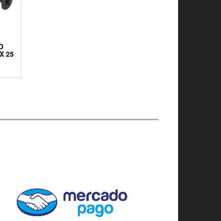
O
X 25