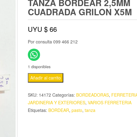
TANZA BORDEAR 2,5MM
CUADRADA GRILON X5M
UYU $
66
Por consulta 099 466 212
1 disponibles
Añadir al carrito
SKU:
14172
Categorías:
BORDEADORAS
,
FERRETERI
JARDINERIA Y EXTERIORES
,
VARIOS FERRETERIA
Etiquetas:
BORDEAR
,
pasto
,
tanza