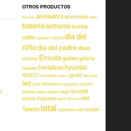
OTROS PRODUCTOS
amoladora
atornillador
auto
Adhesivo
bateria
beltrame
bomba
dia del
cable
cocina
cargador
niño
dia del padre
disco
Enxuta
goldex
griferia
electrica
hyundai
hortalizas
hessen
jardin
INGCO
lampara
insecticida
invierno
led
motosierra
Llave
percutor
pegamento
rimontti
A
,
piscina
riego
plastico
pistola
stihl
Seguridad
sapolio
sierra
silicona
total
Taladro
vonder
usb
tramontina