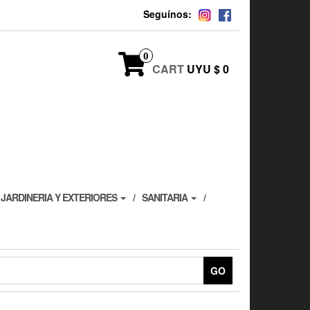
Seguínos:
0
CART
UYU $ 0
JARDINERIA Y EXTERIORES
SANITARIA
GO