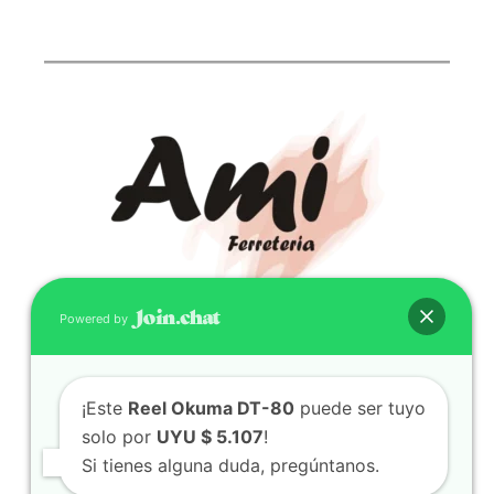
Powered by
CONTACTO
(598) 099 466 212
¡Este
Reel Okuma DT-80
puede ser tuyo
correo@ferreami.com.uy
solo por
UYU $ 5.107
!
099 466 212
Si tienes alguna duda, pregúntanos.
Facebook
Instagram