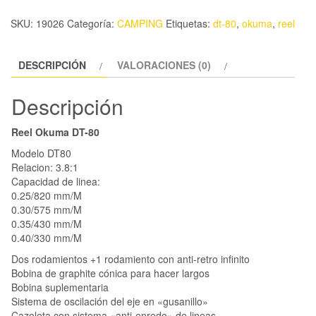
SKU:
19026
Categoría:
CAMPING
Etiquetas:
dt-80
,
okuma
,
reel
DESCRIPCIÓN
VALORACIONES (0)
Descripción
Reel Okuma DT-80
Modelo DT80
Relacion: 3.8:1
Capacidad de linea:
0.25/820 mm/M
0.30/575 mm/M
0.35/430 mm/M
0.40/330 mm/M
Dos rodamientos +1 rodamiento con anti-retro infinito
Bobina de graphite cónica para hacer largos
Bobina suplementaria
Sistema de oscilación del eje en «gusanillo»
Cazoleta con sistema «anti-enredo» de lineas