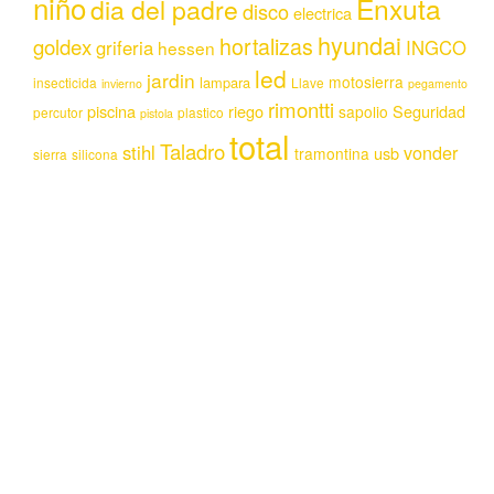
niño
Enxuta
dia del padre
disco
electrica
hyundai
hortalizas
goldex
griferia
INGCO
hessen
led
jardin
motosierra
lampara
insecticida
Llave
invierno
pegamento
rimontti
piscina
riego
Seguridad
sapolio
percutor
plastico
pistola
total
Taladro
stihl
vonder
usb
tramontina
sierra
silicona