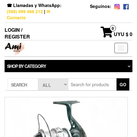
☎ Llamadas y WhatsApp:
Seguínos:
(598) 099 466 212
|
✉
Contacto
0
LOGIN /
UYU $ 0
REGISTER
Toggle
navigati
SHOP BY CATEGORY
GO
SEARCH