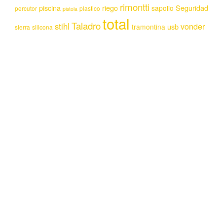
rimontti
piscina
riego
Seguridad
sapolio
percutor
plastico
pistola
total
Taladro
stihl
vonder
usb
tramontina
sierra
silicona