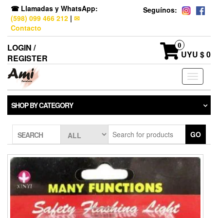
☎ Llamadas y WhatsApp:
Seguínos:
(598) 099 466 212
|
✉
Contacto
0
LOGIN /
UYU $ 0
REGISTER
Toggle
navigati
SHOP BY CATEGORY
GO
SEARCH