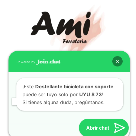
Powered by
CONTACTO
(598) 099 466 212
¡Este
Destellante bicicleta con soporte
correo@ferreami.com.uy
puede ser tuyo solo por
UYU $ 73
!
099 466 212
Si tienes alguna duda, pregúntanos.
Facebook
Instagram
Abrir chat
© 2021 – Ferretería AMI – Canelones, Uruguay | Creado