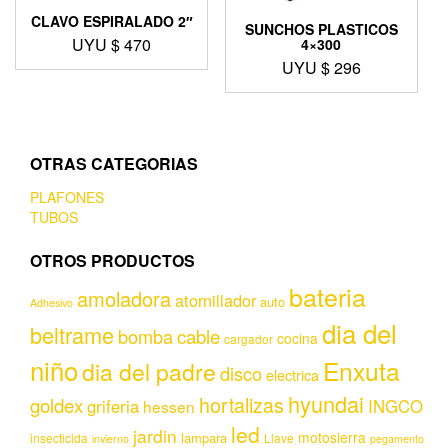
CLAVO ESPIRALADO 2″
SUNCHOS PLASTICOS
UYU $
470
4×300
UYU $
296
OTRAS CATEGORIAS
PLAFONES
TUBOS
OTROS PRODUCTOS
bateria
amoladora
atornillador
auto
Adhesivo
dia del
beltrame
bomba
cable
cocina
cargador
niño
Enxuta
dia del padre
disco
electrica
hyundai
hortalizas
goldex
griferia
INGCO
hessen
led
jardin
motosierra
lampara
insecticida
Llave
invierno
pegamento