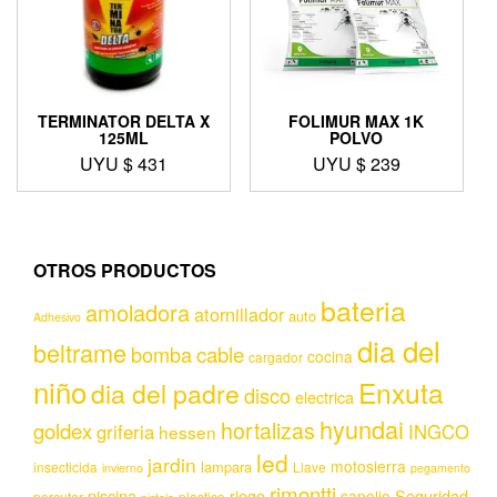
TERMINATOR DELTA X
FOLIMUR MAX 1K
125ML
POLVO
UYU $
431
UYU $
239
OTROS PRODUCTOS
bateria
amoladora
atornillador
auto
Adhesivo
dia del
beltrame
bomba
cable
cocina
cargador
niño
Enxuta
dia del padre
disco
electrica
hyundai
hortalizas
goldex
griferia
INGCO
hessen
led
jardin
motosierra
lampara
insecticida
Llave
invierno
pegamento
rimontti
piscina
riego
Seguridad
sapolio
percutor
plastico