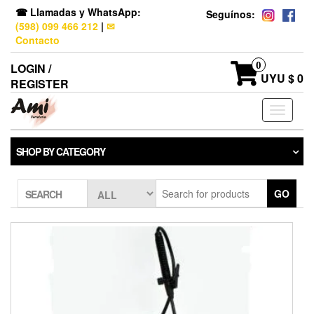
☎ Llamadas y WhatsApp:
Seguínos:
(598) 099 466 212
|
✉
Contacto
0
LOGIN /
UYU $ 0
REGISTER
Toggle
navigati
SHOP BY CATEGORY
GO
SEARCH