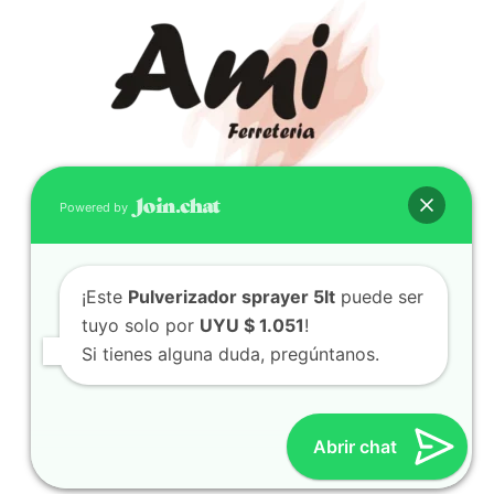
Powered by
CONTACTO
(598) 099 466 212
¡Este
Pulverizador sprayer 5lt
puede ser
correo@ferreami.com.uy
tuyo solo por
UYU $ 1.051
!
099 466 212
Si tienes alguna duda, pregúntanos.
Facebook
Instagram
Abrir chat
© 2021 – Ferretería AMI – Canelones, Uruguay | Creado
por
Twingo Sudaca
Viajar, Sudamérica en Auto