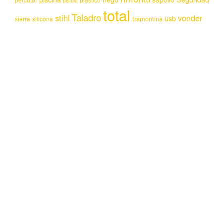
pistola
total
Taladro
stihl
vonder
usb
tramontina
sierra
silicona