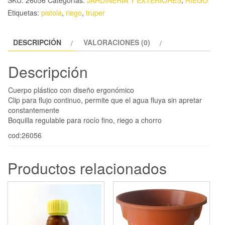
SKU:
26056
Categorías:
JARDINERIA Y EXTERIORES
,
RIEGO
Etiquetas:
pistola
,
riego
,
truper
DESCRIPCIÓN
VALORACIONES (0)
Descripción
Cuerpo plástico con diseño ergonómico
Clip para flujo continuo, permite que el agua fluya sin apretar
constantemente
Boquilla regulable para rocío fino, riego a chorro
cod:26056
Productos relacionados