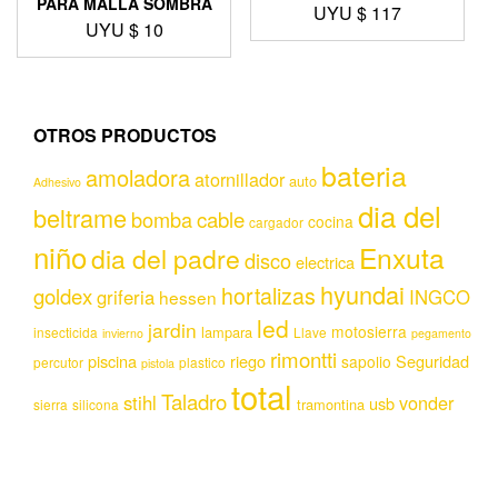
PARA MALLA SOMBRA
UYU $
117
UYU $
10
OTROS PRODUCTOS
bateria
amoladora
atornillador
auto
Adhesivo
dia del
beltrame
bomba
cable
cocina
cargador
niño
Enxuta
dia del padre
disco
electrica
hyundai
hortalizas
goldex
griferia
INGCO
hessen
led
jardin
motosierra
lampara
insecticida
Llave
invierno
pegamento
rimontti
piscina
riego
Seguridad
sapolio
percutor
plastico
pistola
total
Taladro
stihl
vonder
usb
tramontina
sierra
silicona