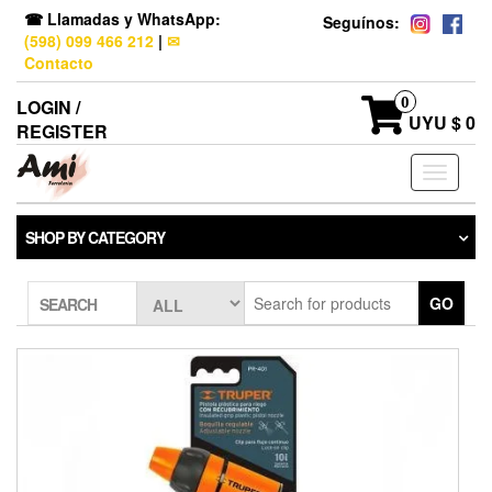
☎ Llamadas y WhatsApp:
Seguínos:
(598) 099 466 212
|
✉
Contacto
0
LOGIN /
UYU $ 0
REGISTER
Toggle
navigati
SHOP BY CATEGORY
GO
SEARCH