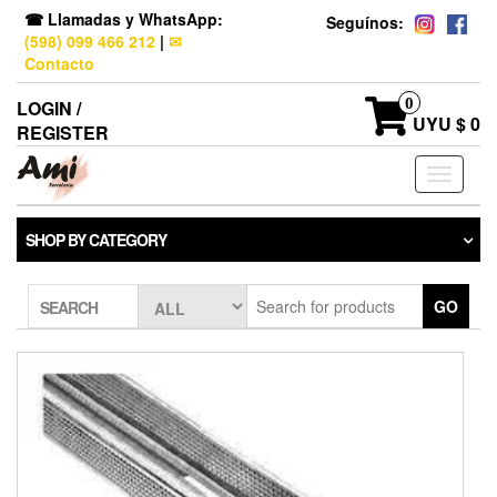
☎ Llamadas y WhatsApp:
Seguínos:
(598) 099 466 212
|
✉
Contacto
0
LOGIN /
UYU $ 0
REGISTER
Toggle
navigati
SHOP BY CATEGORY
GO
SEARCH