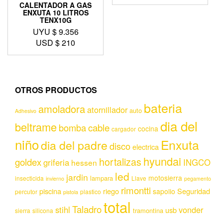
CALENTADOR A GAS
ENXUTA 10 LITROS
TENX10G
UYU $
9.356
USD $
210
OTROS PRODUCTOS
bateria
amoladora
atornillador
auto
Adhesivo
dia del
beltrame
bomba
cable
cocina
cargador
niño
Enxuta
dia del padre
disco
electrica
hyundai
hortalizas
goldex
griferia
INGCO
hessen
led
jardin
motosierra
lampara
insecticida
Llave
invierno
pegamento
rimontti
piscina
riego
Seguridad
sapolio
percutor
plastico
pistola
total
Taladro
stihl
vonder
usb
tramontina
sierra
silicona