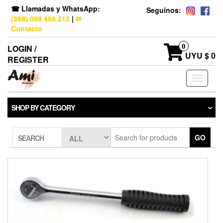
☎ Llamadas y WhatsApp:
Seguínos:
(598) 099 466 212
|
✉
Contacto
0
LOGIN /
UYU $ 0
REGISTER
Toggle
navigati
SHOP BY CATEGORY
GO
SEARCH