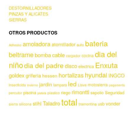
DESTORNILLADORES
PINZAS Y ALICATES
SIERRAS
OTROS PRODUCTOS
bateria
amoladora
atornillador
auto
Adhesivo
dia del
beltrame
bomba
cable
cocina
cargador
niño
Enxuta
dia del padre
disco
electrica
hyundai
hortalizas
goldex
griferia
INGCO
hessen
led
jardin
motosierra
lampara
insecticida
Llave
invierno
pegamento
rimontti
piscina
riego
Seguridad
sapolio
percutor
plastico
pistola
total
Taladro
stihl
vonder
usb
tramontina
sierra
silicona