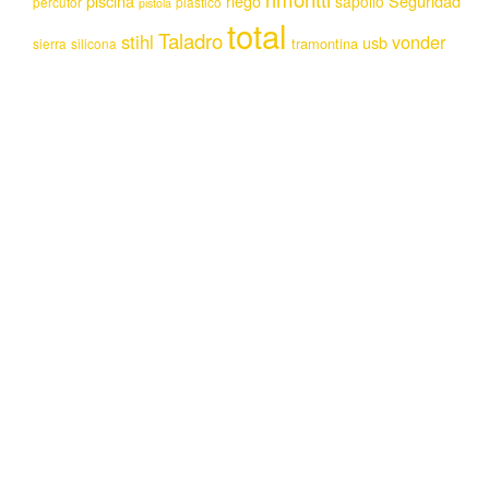
piscina
riego
Seguridad
sapolio
percutor
plastico
pistola
total
Taladro
stihl
vonder
usb
tramontina
sierra
silicona