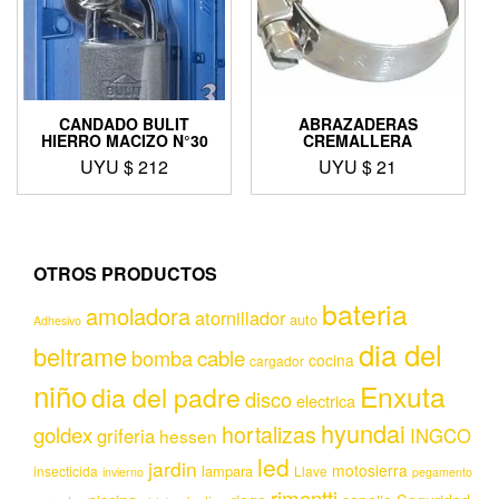
CANDADO BULIT
ABRAZADERAS
HIERRO MACIZO N°30
CREMALLERA
UYU $
212
UYU $
21
OTROS PRODUCTOS
bateria
amoladora
atornillador
auto
Adhesivo
dia del
beltrame
bomba
cable
cocina
cargador
niño
Enxuta
dia del padre
disco
electrica
hyundai
hortalizas
goldex
griferia
INGCO
hessen
led
jardin
motosierra
lampara
insecticida
Llave
invierno
pegamento
rimontti