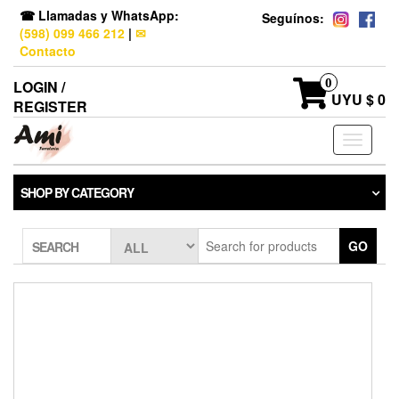
☎ Llamadas y WhatsApp:
Seguínos:
(598) 099 466 212
|
✉
Contacto
0
LOGIN /
UYU $ 0
REGISTER
Toggle
navigati
SHOP BY CATEGORY
GO
SEARCH