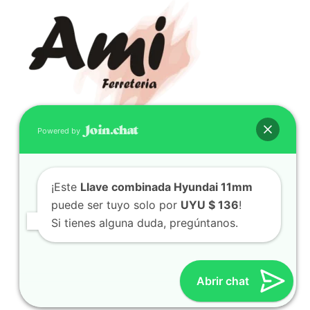
Powered by
CONTACTO
(598) 099 466 212
¡Este
Llave combinada Hyundai 11mm
correo@ferreami.com.uy
puede ser tuyo solo por
UYU $ 136
!
099 466 212
Si tienes alguna duda, pregúntanos.
Facebook
Instagram
Abrir chat
© 2021 – Ferretería AMI – Canelones, Uruguay | Creado
por
Twingo Sudaca
Viajar, Sudamérica en Auto