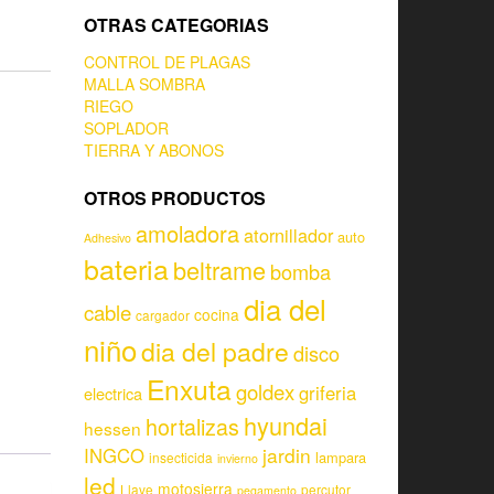
OTRAS CATEGORIAS
CONTROL DE PLAGAS
MALLA SOMBRA
RIEGO
SOPLADOR
TIERRA Y ABONOS
OTROS PRODUCTOS
amoladora
atornillador
auto
Adhesivo
bateria
beltrame
bomba
dia del
cable
cocina
cargador
niño
dia del padre
disco
Enxuta
goldex
griferia
electrica
hyundai
hortalizas
hessen
jardin
INGCO
lampara
insecticida
invierno
led
motosierra
Llave
percutor
pegamento