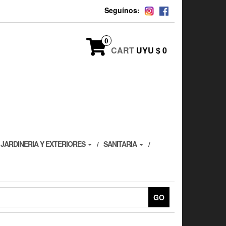
Seguínos:
0
CART
UYU $ 0
JARDINERIA Y EXTERIORES
SANITARIA
GO