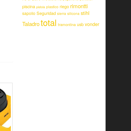
rimontti
piscina
riego
plastico
pistola
stihl
Seguridad
sapolio
sierra
silicona
total
Taladro
vonder
usb
tramontina