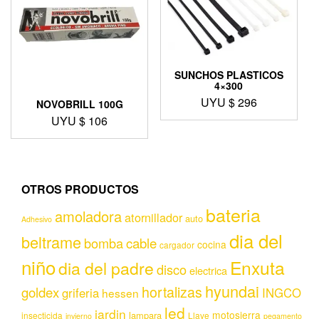
SUNCHOS PLASTICOS
4×300
UYU $
296
NOVOBRILL 100G
UYU $
106
OTROS PRODUCTOS
bateria
amoladora
atornillador
auto
Adhesivo
dia del
beltrame
bomba
cable
cocina
cargador
niño
Enxuta
dia del padre
disco
electrica
hyundai
hortalizas
goldex
griferia
INGCO
hessen
led
jardin
motosierra
lampara
insecticida
Llave
invierno
pegamento