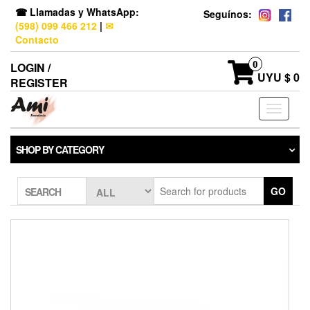
☎ Llamadas y WhatsApp:
Seguínos:
(598) 099 466 212
|
✉
Contacto
0
LOGIN /
UYU $ 0
REGISTER
Toggle
navigati
SHOP BY CATEGORY
GO
SEARCH