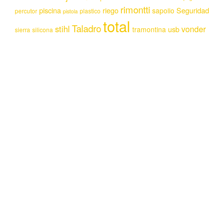
rimontti
piscina
riego
Seguridad
sapolio
percutor
plastico
pistola
total
Taladro
stihl
vonder
usb
tramontina
sierra
silicona