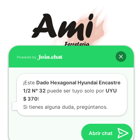
Powered by
CONTACTO
¡Este
Dado Hexagonal Hyundai Encastre
(598) 099 466 212
1/2 N° 32
puede ser tuyo solo por
UYU
correo@ferreami.com.uy
$ 370
!
099 466 212
Si tienes alguna duda, pregúntanos.
Facebook
Instagram
Abrir chat
© 2021 – Ferretería AMI – Canelones, Uruguay | Creado