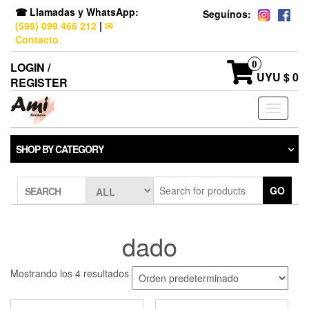
☎ Llamadas y WhatsApp:
Seguínos:
(598) 099 466 212
|
✉
Contacto
0
LOGIN /
UYU $ 0
REGISTER
Toggle
navigati
SHOP BY CATEGORY
GO
SEARCH
dado
Mostrando los 4 resultados