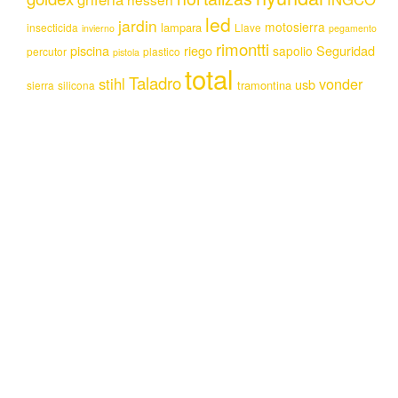
led
jardin
motosierra
lampara
insecticida
Llave
invierno
pegamento
rimontti
piscina
riego
Seguridad
sapolio
percutor
plastico
pistola
total
Taladro
stihl
vonder
usb
tramontina
sierra
silicona