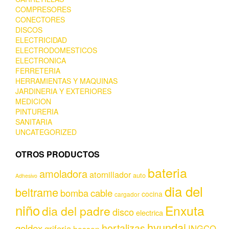
COMPRESORES
CONECTORES
DISCOS
ELECTRICIDAD
ELECTRODOMESTICOS
ELECTRONICA
FERRETERIA
HERRAMIENTAS Y MAQUINAS
JARDINERIA Y EXTERIORES
MEDICION
PINTURERIA
SANITARIA
UNCATEGORIZED
OTROS PRODUCTOS
bateria
amoladora
atornillador
auto
Adhesivo
dia del
beltrame
bomba
cable
cocina
cargador
niño
Enxuta
dia del padre
disco
electrica
hyundai
hortalizas
goldex
griferia
INGCO
hessen