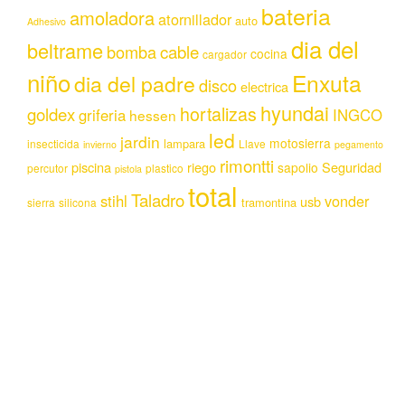
bateria
amoladora
atornillador
auto
Adhesivo
dia del
beltrame
bomba
cable
cocina
cargador
niño
Enxuta
dia del padre
disco
electrica
hyundai
hortalizas
goldex
griferia
INGCO
hessen
led
jardin
motosierra
lampara
insecticida
Llave
invierno
pegamento
rimontti
piscina
riego
Seguridad
sapolio
percutor
plastico
pistola
total
Taladro
stihl
vonder
usb
tramontina
sierra
silicona