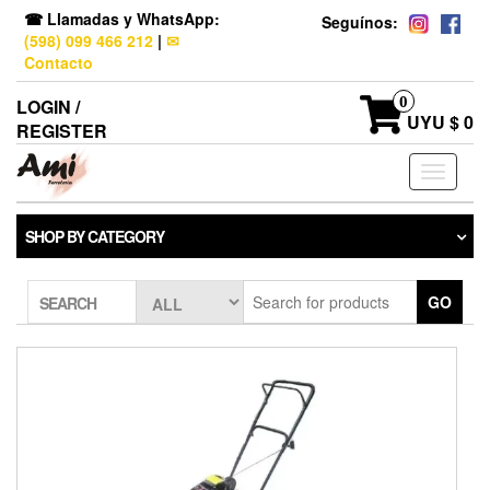
☎ Llamadas y WhatsApp:
Seguínos:
(598) 099 466 212
|
✉
Contacto
0
LOGIN /
UYU $ 0
REGISTER
Toggle
navigati
SHOP BY CATEGORY
GO
SEARCH