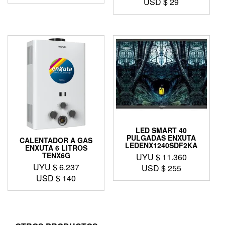
USD $
29
LED SMART 40
PULGADAS ENXUTA
CALENTADOR A GAS
LEDENX1240SDF2KA
ENXUTA 6 LITROS
TENX6G
UYU $
11.360
UYU $
6.237
USD $
255
USD $
140