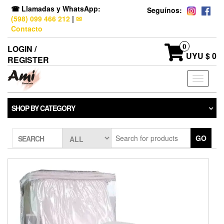
☎ Llamadas y WhatsApp:
Seguínos:
(598) 099 466 212
|
✉
Contacto
0
LOGIN /
UYU $ 0
REGISTER
Toggle
navigati
SHOP BY CATEGORY
GO
SEARCH