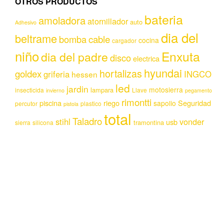
OTROS PRODUCTOS
bateria
amoladora
atornillador
auto
Adhesivo
dia del
beltrame
bomba
cable
cocina
cargador
niño
Enxuta
dia del padre
disco
electrica
hyundai
hortalizas
goldex
griferia
INGCO
hessen
led
jardin
motosierra
lampara
insecticida
Llave
invierno
pegamento
rimontti
piscina
riego
Seguridad
sapolio
percutor
plastico
pistola
total
Taladro
stihl
vonder
usb
tramontina
sierra
silicona