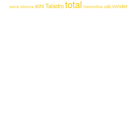
total
Taladro
stihl
vonder
usb
tramontina
sierra
silicona