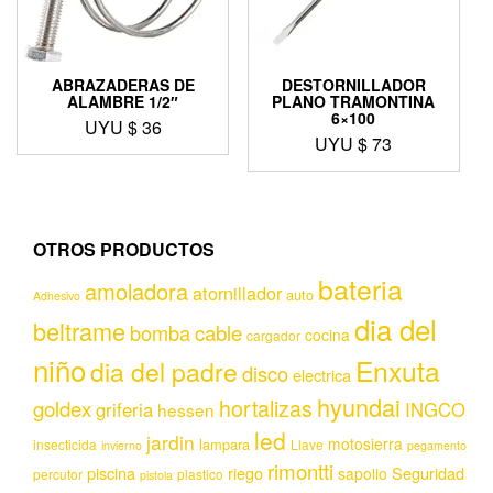
ABRAZADERAS DE
DESTORNILLADOR
ALAMBRE 1/2″
PLANO TRAMONTINA
6×100
UYU $
36
UYU $
73
OTROS PRODUCTOS
bateria
amoladora
atornillador
auto
Adhesivo
dia del
beltrame
bomba
cable
cocina
cargador
niño
Enxuta
dia del padre
disco
electrica
hyundai
hortalizas
goldex
griferia
INGCO
hessen
led
jardin
motosierra
lampara
insecticida
Llave
invierno
pegamento
rimontti
piscina
riego
Seguridad
sapolio
percutor
plastico
pistola