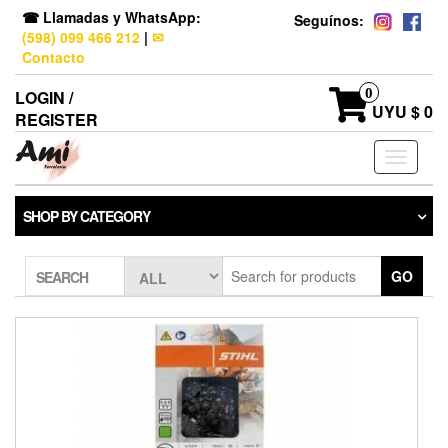
☎ Llamadas y WhatsApp:
Seguínos:
(598) 099 466 212
|
✉
Contacto
0
LOGIN /
UYU $ 0
REGISTER
Toggle
navigati
SHOP BY CATEGORY
GO
SEARCH