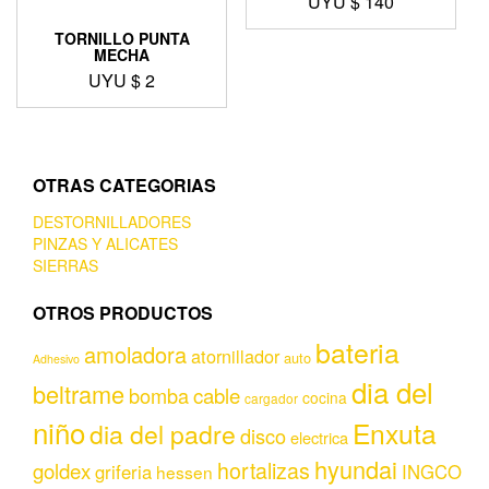
UYU $
140
TORNILLO PUNTA
MECHA
UYU $
2
OTRAS CATEGORIAS
DESTORNILLADORES
PINZAS Y ALICATES
SIERRAS
OTROS PRODUCTOS
bateria
amoladora
atornillador
auto
Adhesivo
dia del
beltrame
bomba
cable
cocina
cargador
niño
Enxuta
dia del padre
disco
electrica
hyundai
hortalizas
goldex
griferia
INGCO
hessen