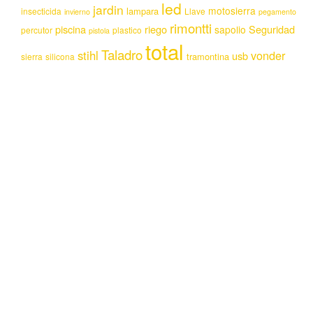
led
jardin
motosierra
lampara
insecticida
Llave
invierno
pegamento
rimontti
piscina
riego
Seguridad
sapolio
percutor
plastico
pistola
total
Taladro
stihl
vonder
usb
tramontina
sierra
silicona