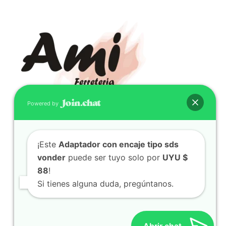
Powered by
CONTACTO
¡Este
Adaptador con encaje tipo sds
(598) 099 466 212
vonder
puede ser tuyo solo por
UYU $
correo@ferreami.com.uy
88
!
099 466 212
Si tienes alguna duda, pregúntanos.
Facebook
Instagram