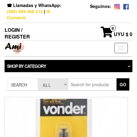
☎ Llamadas y WhatsApp:
Seguínos:
(598) 099 466 212
|
✉
Contacto
0
LOGIN /
UYU $ 0
REGISTER
Toggle
navigati
SHOP BY CATEGORY
GO
SEARCH