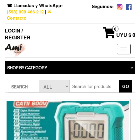
☎ Llamadas y WhatsApp:
Seguínos:
(598) 099 466 212
|
✉
Contacto
0
LOGIN /
UYU $ 0
REGISTER
Toggle
navigati
SHOP BY CATEGORY
GO
SEARCH