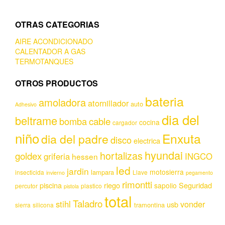
OTRAS CATEGORIAS
AIRE ACONDICIONADO
CALENTADOR A GAS
TERMOTANQUES
OTROS PRODUCTOS
bateria
amoladora
atornillador
auto
Adhesivo
dia del
beltrame
bomba
cable
cocina
cargador
niño
Enxuta
dia del padre
disco
electrica
hyundai
hortalizas
goldex
griferia
INGCO
hessen
led
jardin
motosierra
lampara
insecticida
Llave
invierno
pegamento
rimontti
piscina
riego
Seguridad
sapolio
percutor
plastico
pistola
total
Taladro
stihl
vonder
usb
tramontina
sierra
silicona