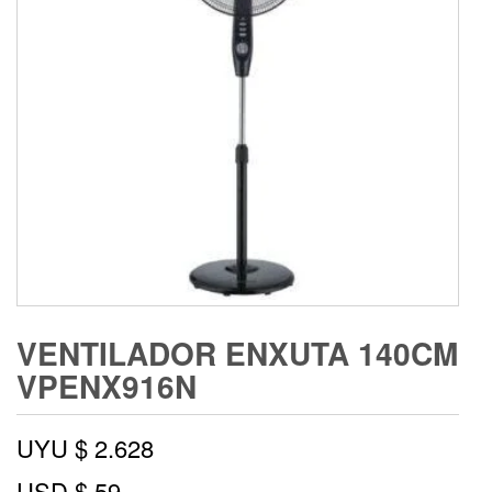
VENTILADOR ENXUTA 140CM
VPENX916N
UYU $
2.628
USD $
59