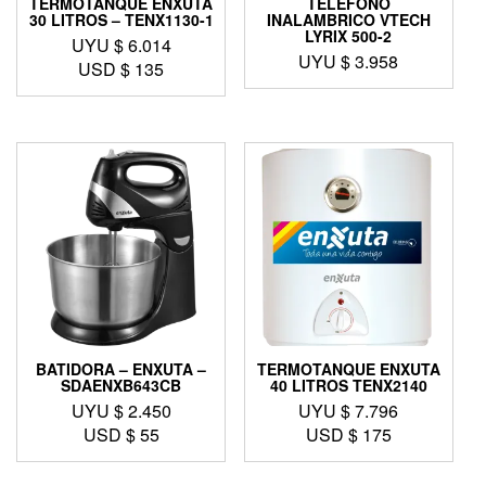
TERMOTANQUE ENXUTA
TELEFONO
30 LITROS – TENX1130-1
INALAMBRICO VTECH
LYRIX 500-2
UYU $
6.014
UYU $
3.958
USD $
135
BATIDORA – ENXUTA –
TERMOTANQUE ENXUTA
SDAENXB643CB
40 LITROS TENX2140
UYU $
2.450
UYU $
7.796
USD $
55
USD $
175