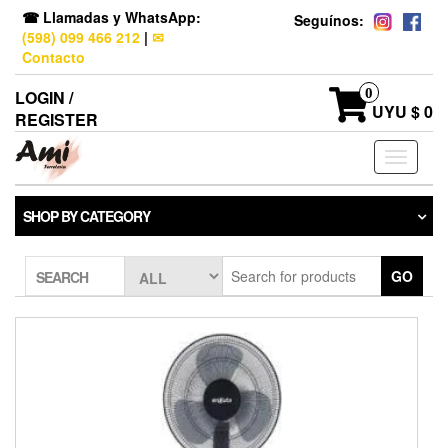
☎ Llamadas y WhatsApp:
Seguínos:
(598) 099 466 212
|
✉
Contacto
0
LOGIN /
UYU $ 0
REGISTER
Toggle
navigati
SHOP BY CATEGORY
GO
SEARCH