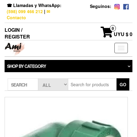
☎ Llamadas y WhatsApp:
Seguínos:
(598) 099 466 212
|
✉
Contacto
0
LOGIN /
UYU $ 0
REGISTER
Toggle
navigati
SHOP BY CATEGORY
GO
SEARCH