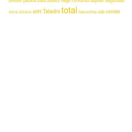
piscina
riego
Seguridad
sapolio
percutor
plastico
pistola
total
Taladro
stihl
vonder
usb
tramontina
sierra
silicona