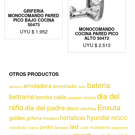
GRIFERIA
MONOCOMANDO PARED
PICO BAJO COCINA
50473
MONOCOMANDO
UYU $
1.952
COCINA PARED PICO
ALTO 50472
UYU $
2.513
OTROS PRODUCTOS
bateria
amoladora
atornillador
auto
Adhesivo
dia del
beltrame
bomba
cable
cocina
cargador
niño
Enxuta
dia del padre
disco
electrica
hyundai
hortalizas
goldex
griferia
INGCO
hessen
led
jardin
motosierra
lampara
insecticida
Llave
invierno
pegamento
rimontti