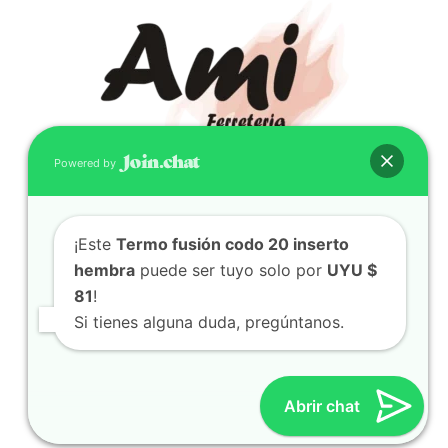
Powered by
CONTACTO
¡Este
Termo fusión codo 20 inserto
(598) 099 466 212
hembra
puede ser tuyo solo por
UYU $
correo@ferreami.com.uy
81
!
099 466 212
Si tienes alguna duda, pregúntanos.
Facebook
Instagram
Abrir chat
© 2021 – Ferretería AMI – Canelones, Uruguay | Creado
por
Twingo Sudaca
Viajar, Sudamérica en Auto