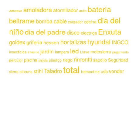
bateria
amoladora
atornillador
auto
Adhesivo
dia del
beltrame
bomba
cable
cocina
cargador
niño
Enxuta
dia del padre
disco
electrica
hyundai
hortalizas
goldex
griferia
INGCO
hessen
led
jardin
motosierra
lampara
insecticida
Llave
invierno
pegamento
rimontti
piscina
riego
Seguridad
sapolio
percutor
plastico
pistola
total
Taladro
stihl
vonder
usb
tramontina
sierra
silicona