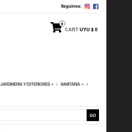
Seguínos:
0
CART
UYU $ 0
JARDINERIA Y EXTERIORES
SANITARIA
GO