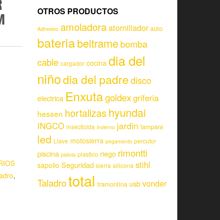
R
OTROS PRODUCTOS
M
amoladora
atornillador
auto
Adhesivo
bateria
beltrame
bomba
dia del
cable
cocina
cargador
niño
dia del padre
disco
Enxuta
goldex
griferia
electrica
hyundai
hortalizas
hessen
jardin
INGCO
lampara
insecticida
invierno
led
motosierra
Llave
percutor
pegamento
rimontti
piscina
riego
plastico
pistola
RIOS
stihl
Seguridad
sapolio
sierra
silicona
total
adro
,
Taladro
vonder
usb
tramontina