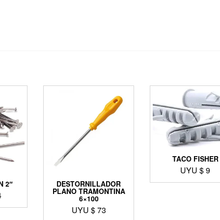
TACO FISHER
UYU $
9
 2″
DESTORNILLADOR
PLANO TRAMONTINA
4
6×100
UYU $
73