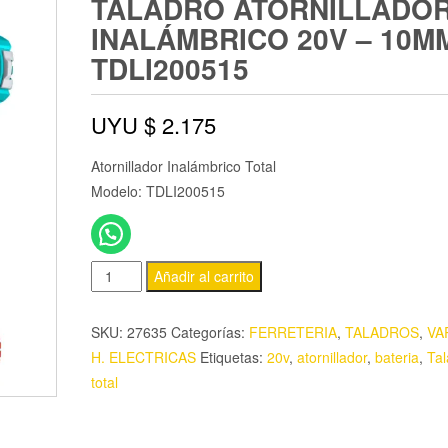
TALADRO ATORNILLADO
INALÁMBRICO 20V – 10M
TDLI200515
UYU $
2.175
Atornillador Inalámbrico Total
Modelo: TDLI200515
Añadir al carrito
SKU:
27635
Categorías:
FERRETERIA
,
TALADROS
,
VA
H. ELECTRICAS
Etiquetas:
20v
,
atornillador
,
bateria
,
Tal
total