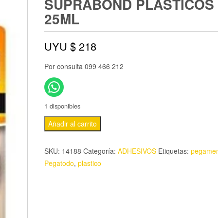
SUPRABOND PLÁSTICOS
25ML
UYU $
218
Por consulta 099 466 212
1 disponibles
Añadir al carrito
SKU:
14188
Categoría:
ADHESIVOS
Etiquetas:
pegamen
Pegatodo
,
plastico