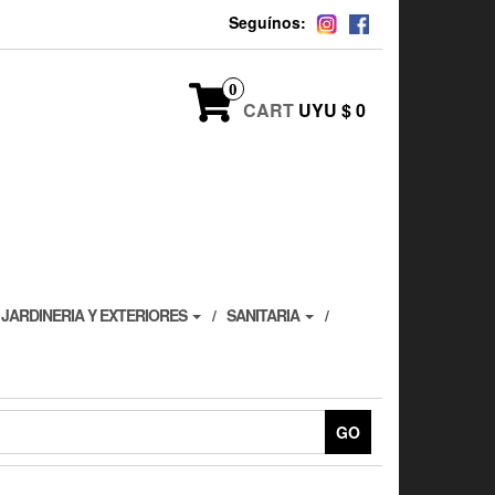
Seguínos:
0
CART
UYU $ 0
JARDINERIA Y EXTERIORES
SANITARIA
GO