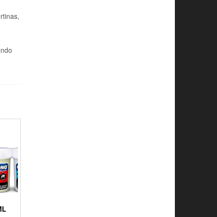
rtinas,
ando
ML