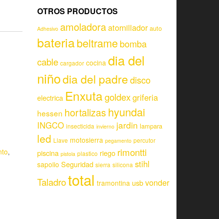
OTROS PRODUCTOS
amoladora
atornillador
auto
Adhesivo
bateria
beltrame
bomba
dia del
cable
cocina
cargador
niño
dia del padre
disco
Enxuta
goldex
griferia
electrica
hyundai
hortalizas
hessen
jardin
INGCO
lampara
insecticida
invierno
led
motosierra
Llave
percutor
pegamento
rimontti
to
,
piscina
riego
plastico
pistola
stihl
Seguridad
sapolio
sierra
silicona
total
Taladro
vonder
usb
tramontina