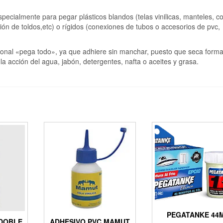
ialmente para pegar plásticos blandos (telas vinilicas, manteles, co
ción de toldos,etc) o rígidos (conexiones de tubos o accesorios de pvc,
ional «pega todo», ya que adhiere sin manchar, puesto que seca form
la acción del agua, jabón, detergentes, nafta o aceites y grasa.
PEGATANKE 44
DOBLE
ADHESIVO PVC MAMUT