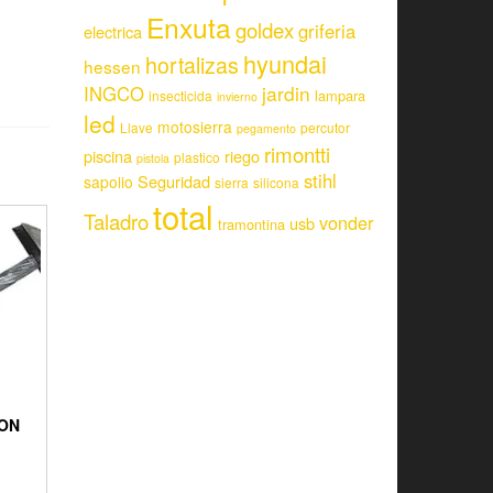
Enxuta
goldex
griferia
electrica
hyundai
hortalizas
hessen
jardin
INGCO
lampara
insecticida
invierno
led
motosierra
Llave
percutor
pegamento
rimontti
piscina
riego
plastico
pistola
stihl
Seguridad
sapolio
sierra
silicona
total
Taladro
vonder
usb
tramontina
ON